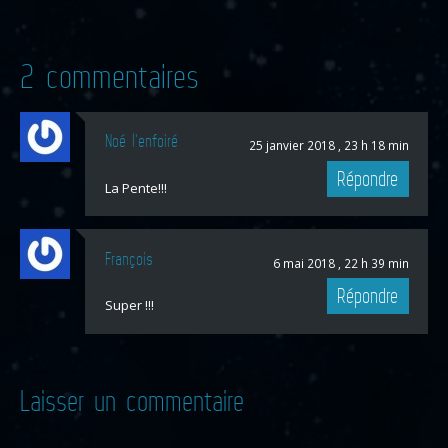
2 commentaires
Noé l'enfoiré
25 janvier 2018 , 23 h 18 min
Répondre
La Pente!!!
François
6 mai 2018 , 22 h 39 min
Répondre
Super !!!
Laisser un commentaire