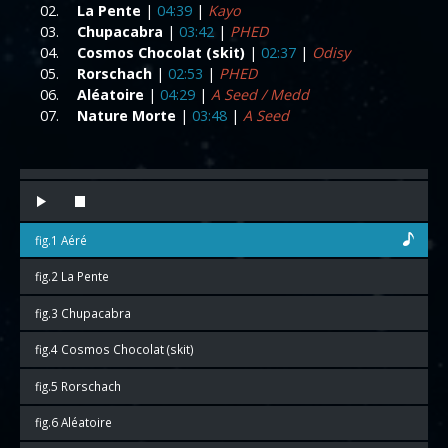
La Pente
|
04:39
|
Kayo
Chupacabra
|
03:42
|
PHED
Cosmos Chocolat (skit)
|
02:37
|
Odisy
Rorschach
|
02:53
|
PHED
Aléatoire
|
04:29
|
A Seed / Medd
Nature Morte
|
03:48
|
A Seed
fig.1 Aéré
fig.2 La Pente
fig.3 Chupacabra
fig.4 Cosmos Chocolat (skit)
fig.5 Rorschach
fig.6 Aléatoire