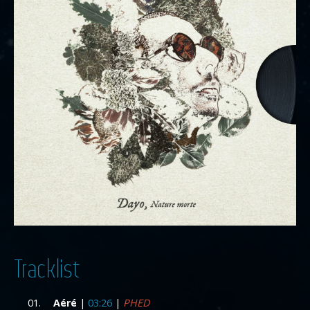
Tracklist
Aéré
|
03:26
|
PHED