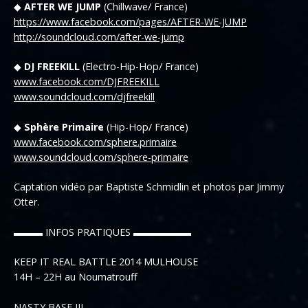
◆
AFTER WE JUMP
(Chillwave/ France)
https://www.facebook.com/pages/AFTER-WE-JUMP
http://soundcloud.com/after-we-jump
◆
DJ FREEKILL
(Electro-Hip-Hop/ France)
www.facebook.com/DJFREEKILL
www.soundcloud.com/djfreekill
◆
Sphère Primaire
(Hip-Hop/ France)
www.facebook.com/sphere.primaire
www.soundcloud.com/sphere-primaire
Captation vidéo par Baptiste Schmidlin et photos par Jimmy
Otter.
▬▬▬ INFOS PRATIQUES ▬▬▬▬▬▬
KEEP IT REAL BATTLE 2014 MULHOUSE
14H – 22H au Noumatrouff
NASTY BASE III