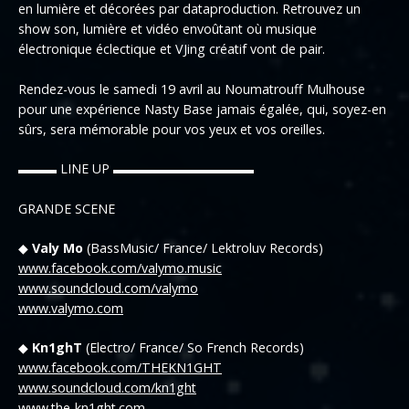
en lumière et décorées par dataproduction. Retrouvez un
show son, lumière et vidéo envoûtant où musique
électronique éclectique et VJing créatif vont de pair.
Rendez-vous le samedi 19 avril au Noumatrouff Mulhouse
pour une expérience Nasty Base jamais égalée, qui, soyez-en
sûrs, sera mémorable pour vos yeux et vos oreilles.
▬▬▬ LINE UP ▬▬▬▬▬▬▬▬▬▬▬
GRANDE SCENE
◆
Valy Mo
(BassMusic/ France/ Lektroluv Records)
www.facebook.com/valymo.music
www.soundcloud.com/valymo
www.valymo.com
◆
Kn1ghT
(Electro/ France/ So French Records)
www.facebook.com/THEKN1GHT
www.soundcloud.com/kn1ght
www.the-kn1ght.com