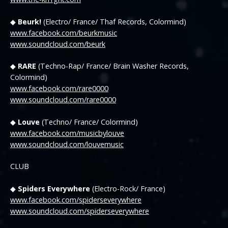
◆
Beurk!
(Electro/ France/ Thaf Records, Colormind)
www.facebook.com/beurkmusic
www.soundcloud.com/beurk
◆
RARE
(Techno-Rap/ France/ Brain Washer Records,
Colormind)
www.facebook.com/rare0000
www.soundcloud.com/rare0000
◆
Louve
(Techno/ France/ Colormind)
www.facebook.com/musicbylouve
www.soundcloud.com/louvemusic
CLUB
◆
Spiders Everywhere
(Electro-Rock/ France)
www.facebook.com/spiderseverywhere
www.soundcloud.com/spiderseverywhere